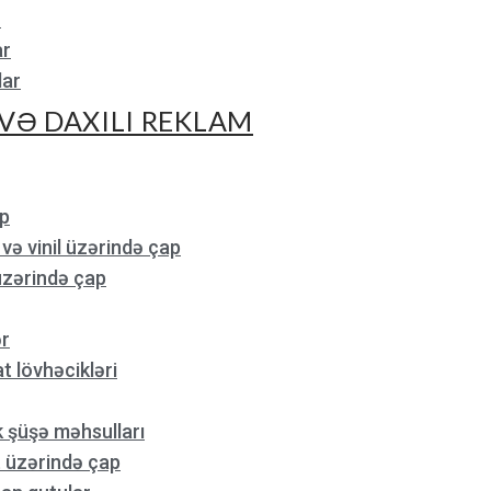
r
ar
lar
VƏ DAXILI REKLAM
p
və vinil üzərində çap
üzərində çap
ər
 lövhəcikləri
 şüşə məhsulları
 üzərində çap