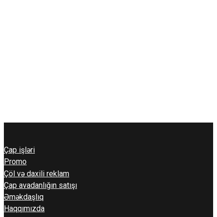
Çap işləri
Promo
Çöl və daxili reklam
Çap avadanlığın satışı
Əməkdaşlıq
Haqqımızda