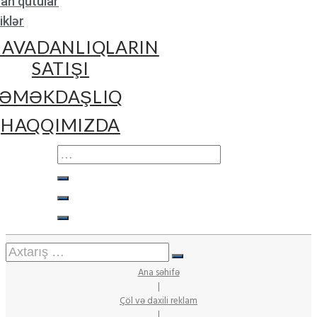
çan qutular
klər
 AVADANLIQLARIN
SATIŞI
ƏMƏKDAŞLIQ
HAQQIMIZDA
Ana səhifə
|
Çöl və daxili reklam
|