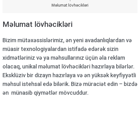
Məlumat lövhəcikləri
Məlumat lövhəcikləri
Bizim mütəxəssislərimiz, ən yeni avadanlıqlardan və
müasir texnologiyalardan istifadə edərək sizin
xidmətləriniz və ya məhsullarınız üçün əla reklam
olacaq, unikal məlumat lövhəcikləri hazırlaya bilərlər.
Eksklüziv bir dizayn hazırlaya və ən yüksək keyfiyyətli
məhsul istehsal edə bilərik. Bizə müraciət edin – bizdə
ən münasib qiymətlər mövcuddur.