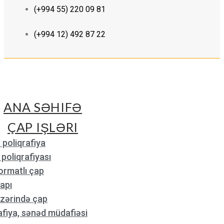
(+994 55) 220 09 81
(+994 12) 492 87 22
ANA SƏHIFƏ
ÇAP IŞLƏRI
 poliqrafiya
poliqrafiyası
ormatlı çap
apı
üzərində çap
fiya, sənəd müdafiəsi