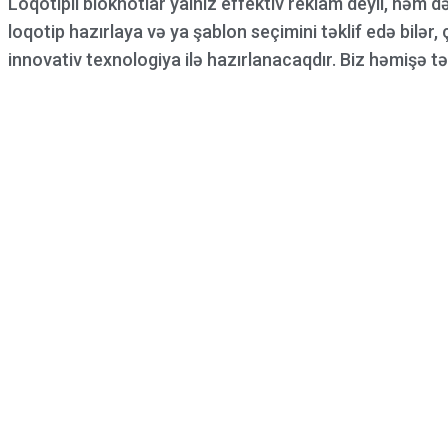
Loqotipli bloknotlar yalnız effektiv reklam deyil, həm 
loqotip hazırlaya və ya şablon seçimini təklif edə bilər
innovativ texnologiya ilə hazırlanacaqdır. Biz həmişə tə