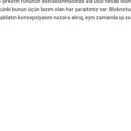
də şirkətin ruhunun dəstəklənməsində əla üsul hesab olunu
, çünki bunun üçün lazım olan hər şəraitimiz var. Bloknot
şkilatın konsepsiyasını nəzərə alırıq, eyni zamanda işi sə