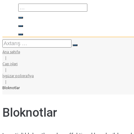
Ana səhifə
|
Çap işləri
|
İşgüzar poliqrafiya
|
Bloknotlar
Bloknotlar