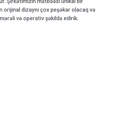
r. Şirkətimizin mətbəəsi unikal bir
un orijinal dizaynı çox peşəkar olacaq və
mərəli və operativ şəkildə edirik.