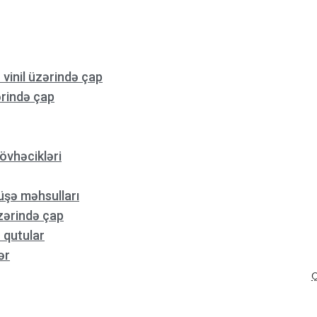
 vinil üzərində çap
rində çap
övhəcikləri
üşə məhsulları
zərində çap
 qutular
ər
Ç