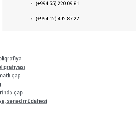
(+994 55) 220 09 81
(+994 12) 492 87 22
liqrafiya
liqrafiyası
matlı çap
ı
rində çap
ya, sənəd müdafiəsi