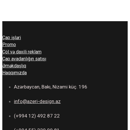
Çap işləri
Promo
Çöl və daxili reklam
Çap avadanlığın satışı
Əməkdaşlıq
Haqqımızda
Azərbaycan, Bakı, Nizami küç. 196
info@azeri-design.az
(+994 12) 492 87 22