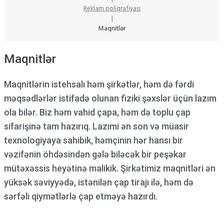
Reklam poliqrafiyası
|
Maqnitlər
Maqnitlər
Maqnitlərin istehsalı həm şirkətlər, həm də fərdi
məqsədlərlər istifadə olunan fiziki şəxslər üçün lazım
ola bilər. Biz həm vahid çapa, həm də toplu çap
sifarişinə tam hazırıq. Lazımi ən son və müasir
texnologiyaya sahibik, həmçinin hər hansı bir
vəzifənin öhdəsindən gələ biləcək bir peşəkar
mütəxəssis heyətinə malikik. Şirkətimiz maqnitləri ən
yüksək səviyyədə, istənilən çap tirajı ilə, həm də
sərfəli qiymətlərlə çap etməyə hazırdı.