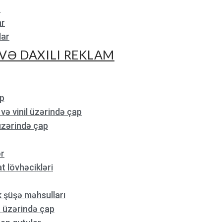
r
ar
lar
VƏ DAXILI REKLAM
p
və vinil üzərində çap
üzərində çap
ər
 lövhəcikləri
 şüşə məhsulları
 üzərində çap