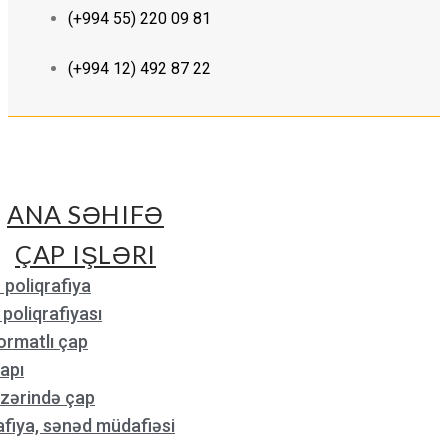
(+994 55) 220 09 81
(+994 12) 492 87 22
ANA SƏHIFƏ
ÇAP IŞLƏRI
 poliqrafiya
poliqrafiyası
ormatlı çap
apı
üzərində çap
fiya, sənəd müdafiəsi