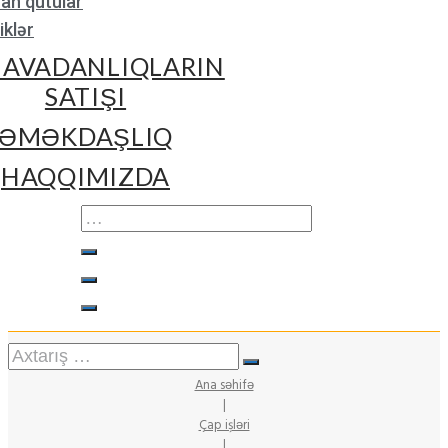
çan qutular
klər
 AVADANLIQLARIN
SATIŞI
ƏMƏKDAŞLIQ
HAQQIMIZDA
Ana səhifə
|
Çap işləri
|